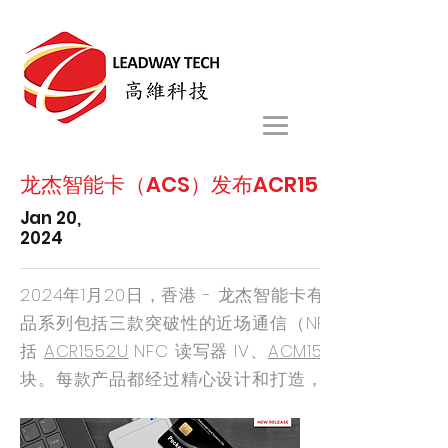
龙杰智能卡（ACS）发布ACR1552系列新品
Jan 20,
2024
2024年1月20日，香港 - 龙杰智能卡有限公司（A
品系列包括三款突破性的近场通信（NFC）读写器，旨
括
ACR1552U
NFC 读写器 IV、
ACM1552U-Z2
块。每款产品都经过精心设计和打造，能够满足金融