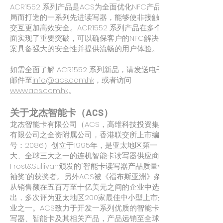
ACR1552 系列产品是ACS为全面优化NFC产品格
局而打造的一系列先进读写器，能够使非接触式
交互更加高效安全。ACR1552 系列产品在多个方
面实现了重要突破，可以确保客户的NFC解决方
案具备强大的安全性并提供流畅的用户体验。”
如需全面了解 ACR1552 系列新品，请发送电子
邮件至
info@acs.com.hk
，或者访问
www.acs.com.hk
。
关于龙杰智能卡（ACS）
龙杰智能卡有限公司（ACS，高维科技投资集团
有限公司之全资附属公司，香港联交所上市编
号：2086）创立于1995年，是亚太地区第一
大、全球三大之一的连机智能卡读写器供应商及
Frost&Sullivan颁发的“智能卡读写器产品质量领
袖奖”的获奖者。另外ACS被《福布斯亚洲》杂志
从销售额在五百万至十亿美元之间的企业中选
出，多次评为亚太地区200家最佳中小型上市企
业之一。ACS致力于开发一系列优质的智能卡读
写器、智能卡及其相关产品，产品远销至全球一