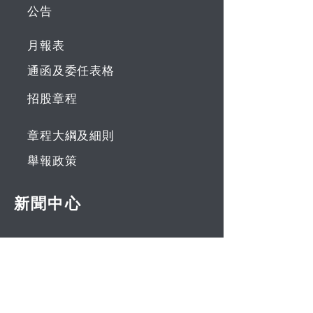
公告
月報表
通函及委任表格
招股章程
章程大綱及細則
舉報政策
新聞中心
聯繫高維
ACS 推出PocketKey+ Bio —
FIDO®认证指纹识别USB安
全密钥