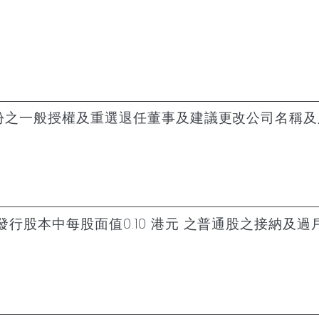
股份之一般授權及重選退任董事及建議更改公司名稱及
行股本中每股面值0.10 港元 之普通股之接納及過