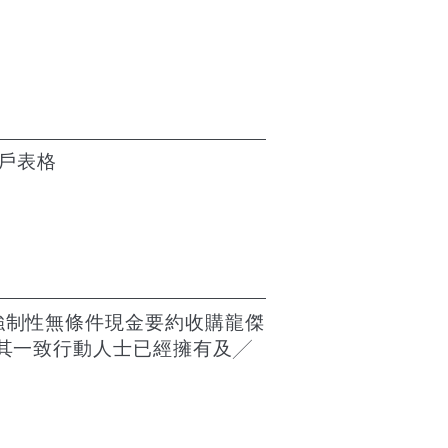
過戶表格
ON提出強制性無條件現金要約收購龍傑
ION及其一致行動人士已經擁有及╱