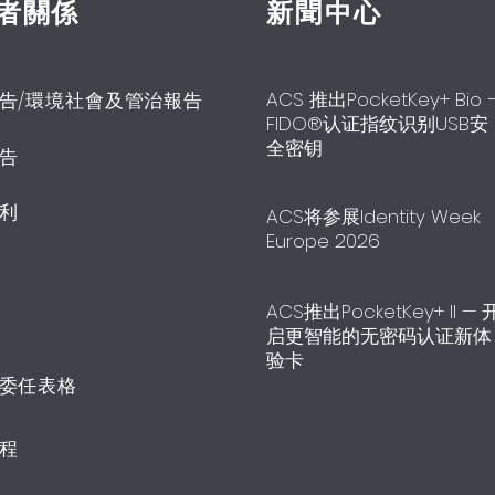
者關係
新聞中心
ACS 推出PocketKey+ Bio 
告/環境社會及管治報告
FIDO®认证指纹识别USB安
全密钥
告
利
ACS将参展Identity Week
Europe 2026
ACS推出PocketKey+ II — 
启更智能的无密码认证新体
验卡
委任表格
程